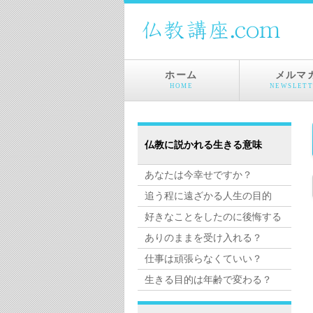
ホーム
メルマ
HOME
NEWSLETT
仏教に説かれる生きる意味
あなたは今幸せですか？
追う程に遠ざかる人生の目的
好きなことをしたのに後悔する
ありのままを受け入れる？
仕事は頑張らなくていい？
生きる目的は年齢で変わる？