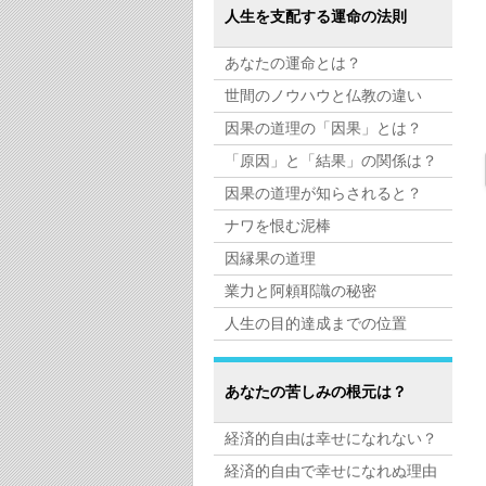
人生を支配する運命の法則
あなたの運命とは？
世間のノウハウと仏教の違い
因果の道理の「因果」とは？
「原因」と「結果」の関係は？
因果の道理が知らされると？
ナワを恨む泥棒
因縁果の道理
業力と阿頼耶識の秘密
人生の目的達成までの位置
あなたの苦しみの根元は？
経済的自由は幸せになれない？
経済的自由で幸せになれぬ理由