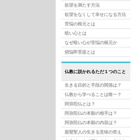
欲望を満たす方法
欲望をなくして幸せになる方法
苦悩の根元とは
暗い心とは
なぜ暗い心が苦悩の根元か
煩悩即菩提とは
仏教に説かれるただ１つのこと
生きる目的と手段の関係は？
仏教から学べることは唯一？
阿弥陀仏とは？
阿弥陀仏の本願の相手は？
阿弥陀仏の本願の内容は？
親鸞聖人の生きる意味の答え